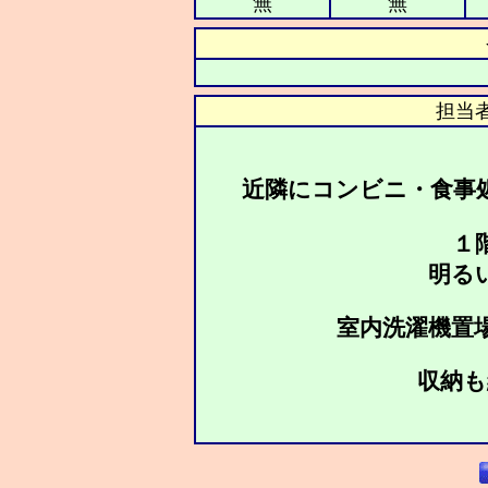
無
無
担当
近隣にコンビニ・食事
１
明る
室内洗濯機置
収納も