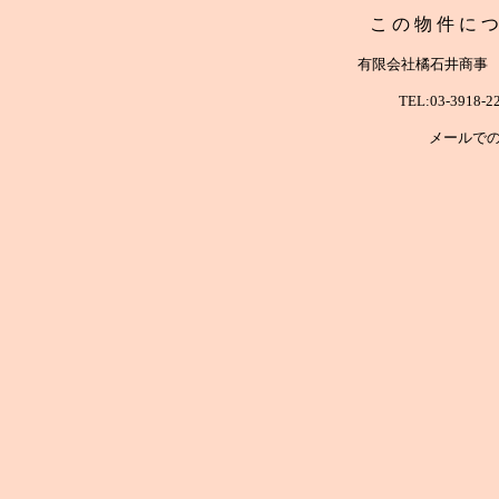
こ の 物 件 に つ
有限会社橘石井商事
TEL:03-3918
メールで